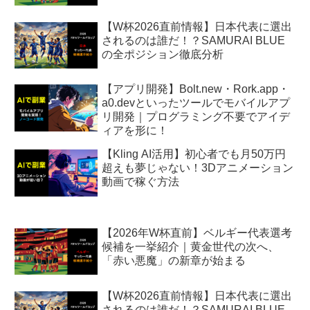
【W杯2026直前情報】日本代表に選出
されるのは誰だ！？SAMURAI BLUE
の全ポジション徹底分析
【アプリ開発】Bolt.new・Rork.app・
a0.devといったツールでモバイルアプ
リ開発｜プログラミング不要でアイデ
ィアを形に！
【Kling AI活用】初心者でも月50万円
超えも夢じゃない！3Dアニメーション
動画で稼ぐ方法
【2026年W杯直前】ベルギー代表選考
候補を一挙紹介｜黄金世代の次へ、
「赤い悪魔」の新章が始まる
【W杯2026直前情報】日本代表に選出
されるのは誰だ！？SAMURAI BLUE