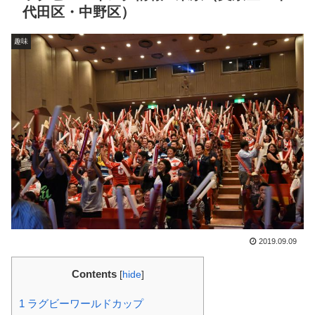
代田区・中野区）
趣味
2019.09.09
Contents
[
hide
]
1
ラグビーワールドカップ