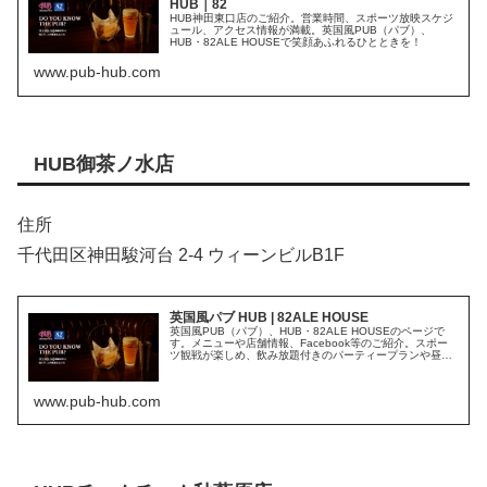
HUB｜82
HUB神田東口店のご紹介。営業時間、スポーツ放映スケジ
ュール、アクセス情報が満載。英国風PUB（パブ）、
HUB・82ALE HOUSEで笑顔あふれるひとときを！
www.pub-hub.com
HUB御茶ノ水店
住所
千代田区神田駿河台 2-4 ウィーンビルB1F
英国風パブ HUB | 82ALE HOUSE
英国風PUB（パブ）、HUB・82ALE HOUSEのページで
す。メニューや店舗情報、Facebook等のご紹介。スポー
ツ観戦が楽しめ、飲み放題付きのパーティープランや昼飲
み・ランチもご提供しています。おひとり様でもグループ
でもお楽しみいた...
www.pub-hub.com