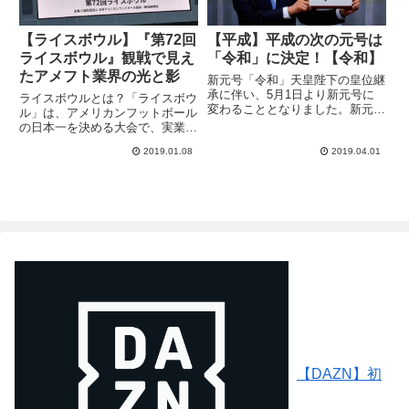
【ライスボウル】『第72回
【平成】平成の次の元号は
ライスボウル』観戦で見え
「令和」に決定！【令和】
たアメフト業界の光と影
新元号「令和」天皇陛下の皇位継
承に伴い、5月1日より新元号に
ライスボウルとは？「ライスボウ
変わることとなりました。新元号
ル」は、アメリカンフットボール
発表に伴い、「安久」や「安永」
の日本一を決める大会で、実業団
などが予想として挙がっていまし
No.1チームと大学No.1チームが
たが、「令和」という元号に決定
2019.01.08
2019.04.01
戦う試合のことである。出場条件
しました。やはり、殆ど予想され
は、学生は全日本大学選手権「甲
ていなかった文字が選ばれたよ
子園ボウル」における優勝チーム
う...
で、社会人は日本社会人選...
【DAZN】初