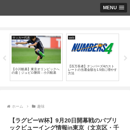
MENU
サッカー代表
web
サ
【百万長者】ナンバーズ4のスト
代表
【小川航基】東京オリンピックへ
【J
レートの当選金額を1.5倍に増やす
の
の道｜ジュビロ磐田：小川航基
件
方法
ま
ホーム
趣味
【ラグビーW杯】9月20日開幕戦のパブリ
ックビューイング情報in東京（文京区・千