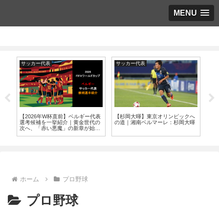
MENU
サッカー代表
サッカー代表
サ
へ
【2026年W杯直前】ベルギー代表
【杉岡大暉】東京オリンピックへ
【W
悟
選考候補を一挙紹介｜黄金世代の
の道｜湘南ベルマーレ：杉岡大暉
選出
次へ、「赤い悪魔」の新章が始ま
BL
る
ホーム
プロ野球
プロ野球