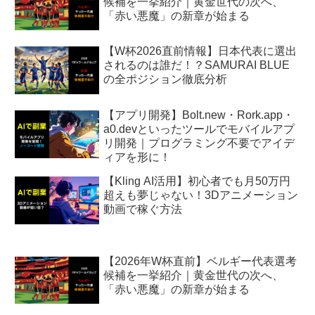
候補を一挙紹介｜黄金世代の次へ、
「赤い悪魔」の新章が始まる
【W杯2026直前情報】日本代表に選出
されるのは誰だ！？SAMURAI BLUE
の全ポジション徹底分析
【アプリ開発】Bolt.new・Rork.app・
a0.devといったツールでモバイルアプ
リ開発｜プログラミング不要でアイデ
ィアを形に！
【Kling AI活用】初心者でも月50万円
超えも夢じゃない！3Dアニメーション
動画で稼ぐ方法
【2026年W杯直前】ベルギー代表選考
候補を一挙紹介｜黄金世代の次へ、
「赤い悪魔」の新章が始まる