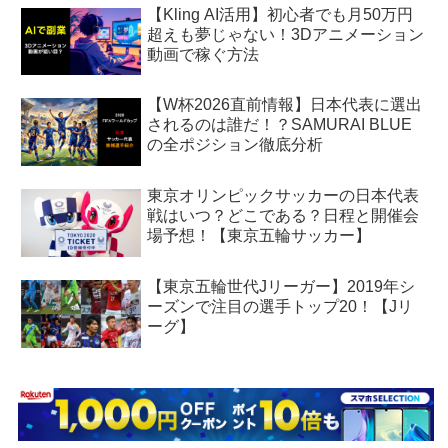
【Kling AI活用】初心者でも月50万円
超えも夢じゃない！3Dアニメーション
動画で稼ぐ方法
【W杯2026直前情報】日本代表に選出
されるのは誰だ！？SAMURAI BLUE
の全ポジション徹底分析
東京オリンピックサッカーの日本代表
戦はいつ？どこである？日程と開催会
場予想！【東京五輪サッカー】
【東京五輪世代Jリーガー】2019年シ
ーズンで注目の選手トップ20！【Jリ
ーグ】