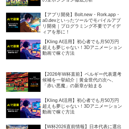
【アプリ開発】Bolt.new・Rork.app・
a0.devといったツールでモバイルアプ
リ開発｜プログラミング不要でアイデ
ィアを形に！
【Kling AI活用】初心者でも月50万円
超えも夢じゃない！3Dアニメーション
動画で稼ぐ方法
【2026年W杯直前】ベルギー代表選考
候補を一挙紹介｜黄金世代の次へ、
「赤い悪魔」の新章が始まる
【Kling AI活用】初心者でも月50万円
超えも夢じゃない！3Dアニメーション
動画で稼ぐ方法
【W杯2026直前情報】日本代表に選出