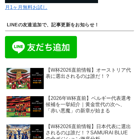
月1ヶ月無料お試し
LINEの友達追加で、記事更新をお知らせ！
【W杯2026直前情報】オーストリア代
表に選出されるのは誰だ！？
【2026年W杯直前】ベルギー代表選考
候補を一挙紹介｜黄金世代の次へ、
「赤い悪魔」の新章が始まる
【W杯2026直前情報】日本代表に選出
されるのは誰だ！？SAMURAI BLUE
の全ポジション徹底分析