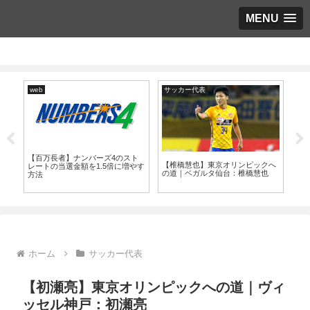
MENU
web
サッカー代表
サ
【百万長者】ナンバーズ4のスト
本
【椎橋慧也】東京オリンピックへ
【
レートの当選金額を1.5倍に増やす
程
の道｜ベガルタ仙台：椎橋慧也
の
方法
ッ
ホーム
サッカー代表
【初瀬亮】東京オリンピックへの道｜ヴィ
ッセル神戸：初瀬亮