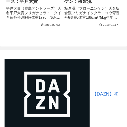
ーズ：平戸太貴
ゲン：板倉滉
平戸太貴（鹿島アントラーズ）氏
板倉滉（フローニンゲン）氏名板
名平戸太貴フリガナヒラト タイ
倉滉フリガナイタクラ コウ背番
キ背番号8身長/体重177cm/68kg
号6身長/体重186cm/75kg生年月
生年月日1997年4月18日年齢21歳
日1997年1月27日年齢22歳出身地
2019.02.03
2019.01.17
出身地滋賀鹿島アントラーズユー
神奈川川崎フロンターレユースか
スから鹿島アントラーズへ加入し
ら川崎フロンターレへ入団し、
た平戸太貴選手。2017年-2018年
2018年シーズンはベガルタ仙台
シー...
にレンタルで...
【DAZN】初