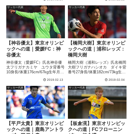
地神奈川桐光学園高校からジュビ
ロ磐田へ2016年に入団した「小
サッカー代表
サッカー代表
川航基」選手。1年目はプロの壁
にぶち当た...
【神谷優太】東京オリンピ
【橋岡大樹】東京オリンピ
ックへの道｜愛媛FC：神
ックへの道｜浦和レッズ：
谷優太
橋岡大樹
神谷優太（愛媛FC）氏名神谷優
橋岡大樹（浦和レッズ）氏名橋岡
太フリガナカミヤ ユウタ背番号
大樹フリガナハシオカ ダイキ背
10身長/体重176cm/67kg生年月日
番号27身長/体重182cm/73kg生年
1997年4月24日年齢21歳出身地山
月日1999年5月17日年齢19歳出身
2019.02.13
2019.02.04
形高校サッカーの名門、青森山田
地埼玉浦和レッズユースから浦和
高校から湘南ベルマーレへ2016
レッズへ加入したルーキーの橋岡
サッカー代表
サッカー代表
年に入団した神谷優太選手。湘南
大樹選手。橋岡大樹選手は突出し
ベルマー...
た身体能力...
【平戸太貴】東京オリンピ
【板倉滉】東京オリンピッ
ックへの道｜鹿島アントラ
クへの道｜FCフローニン