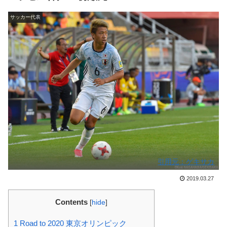
サッカー代表
引用元：ゲキサカ
2019.03.27
Contents
[
hide
]
1
Road to 2020 東京オリンピック