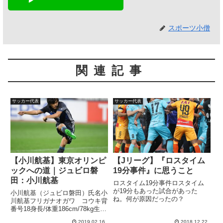
スポーツ小僧
関連記事
サッカー代表
サッカー代表
【小川航基】東京オリンピ
【Jリーグ】『ロスタイム
ックへの道｜ジュビロ磐
19分事件』に思うこと
田：小川航基
ロスタイム19分事件ロスタイム
が19分もあった試合があった
小川航基（ジュビロ磐田）氏名小
ね。何が原因だったの？
川航基フリガナオガワ コウキ背
番号18身長/体重186cm/78kg生年
月日1997年8月8日年齢21歳出身
2019.02.16
2018.12.22