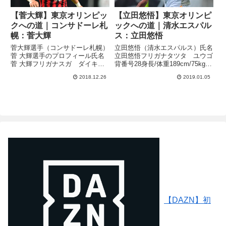
【菅大輝】東京オリンピッ
【立田悠悟】東京オリンピ
クへの道｜コンサドーレ札
ックへの道｜清水エスパル
幌：菅大輝
ス：立田悠悟
菅大輝選手（コンサドーレ札幌）
立田悠悟（清水エスパルス）氏名
菅 大輝選手のプロフィール氏名
立田悠悟フリガナタツタ ユウゴ
菅 大輝フリガナスガ ダイキ背
背番号28身長/体重189cm/75kg生
番号38身長/体重171cm/69kg生年
年月日1998年6月21日年齢20歳出
2018.12.26
2019.01.05
月日1998年9月10日年齢20歳出身
身地静岡立田悠悟選手は、センタ
地北海道2年目の菅大輝選手は新
ーバックとサイドバックをこなせ
監督のペトロビッチ監督が推し進
る長身ディフェンダーです。最大
める3-6...
の武器は、...
【DAZN】初