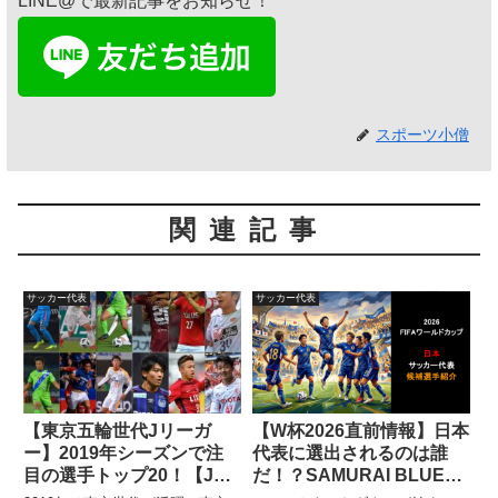
LINE@で最新記事をお知らせ！
スポーツ小僧
関連記事
サッカー代表
サッカー代表
【東京五輪世代Jリーガ
【W杯2026直前情報】日本
ー】2019年シーズンで注
代表に選出されるのは誰
目の選手トップ20！【Jリ
だ！？SAMURAI BLUEの
ーグ】
全ポジション徹底分析