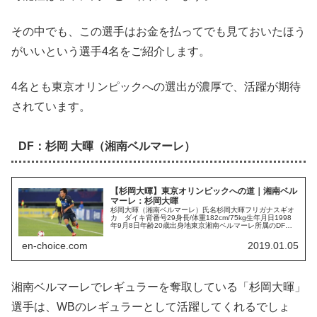
その中でも、この選手はお金を払ってでも見ておいたほう
がいいという選手4名をご紹介します。
4名とも東京オリンピックへの選出が濃厚で、活躍が期待
されています。
DF：杉岡 大暉（湘南ベルマーレ）
【杉岡大暉】東京オリンピックへの道｜湘南ベル
マーレ：杉岡大暉
杉岡大暉（湘南ベルマーレ）氏名杉岡大暉フリガナスギオ
カ ダイキ背番号29身長/体重182cm/75kg生年月日1998
年9月8日年齢20歳出身地東京湘南ベルマーレ所属のDF「
杉岡大暉 」選手。名門の市立船橋高校出身で、高校の同期
にはアルビ...
en-choice.com
2019.01.05
湘南ベルマーレでレギュラーを奪取している「杉岡大暉」
選手は、WBのレギュラーとして活躍してくれるでしょ