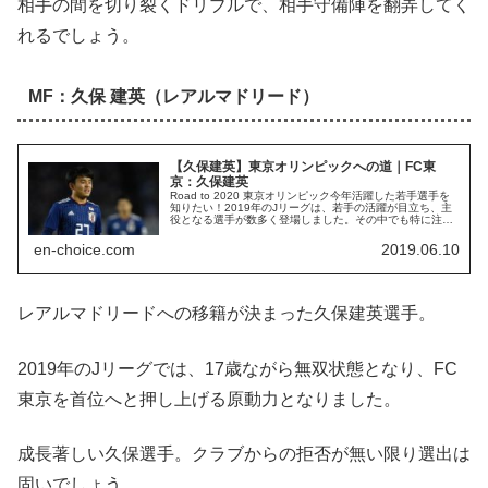
相手の間を切り裂くドリブルで、相手守備陣を翻弄してく
れるでしょう。
MF：久保 建英（レアルマドリード）
【久保建英】東京オリンピックへの道｜FC東
京：久保建英
Road to 2020 東京オリンピック今年活躍した若手選手を
知りたい！2019年のJリーグは、若手の活躍が目立ち、主
役となる選手が数多く登場しました。その中でも特に注目
されているのがバルセロナのカンテラ出身「久保建英」選
手です。久保建英...
en-choice.com
2019.06.10
レアルマドリードへの移籍が決まった久保建英選手。
2019年のJリーグでは、17歳ながら無双状態となり、FC
東京を首位へと押し上げる原動力となりました。
成長著しい久保選手。クラブからの拒否が無い限り選出は
固いでしょう。