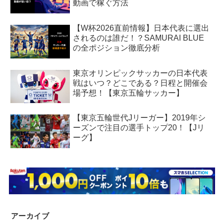
動画で稼ぐ方法
【W杯2026直前情報】日本代表に選出
されるのは誰だ！？SAMURAI BLUE
の全ポジション徹底分析
東京オリンピックサッカーの日本代表
戦はいつ？どこである？日程と開催会
場予想！【東京五輪サッカー】
【東京五輪世代Jリーガー】2019年シ
ーズンで注目の選手トップ20！【Jリ
ーグ】
アーカイブ