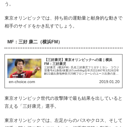
う。
東京オリンピックでは、持ち前の運動量と献身的な動きで
相手のサイドをかき乱すでしょう。
MF：三好 康二（横浜FM）
【三好康児】東京オリンピックへの道｜横浜
FM：三好康児
三好康児（横浜FM）氏名三好康児フリガナミヨシ コウジ
背番号41身長/体重167cm/64kg生年月日1997年3月26日年
齢22歳出身地神奈川川崎フロンターレのユース出身の攻撃
的MF「三好康児」選手。川崎フロンターレの厚い選手層に
阻まれ、...
en-choice.com
2019.01.20
東京オリンピック世代の攻撃陣で最も結果を出していると
言える「三好康児」選手。
東京オリンピックでは、左足からのパスやクロス、そして