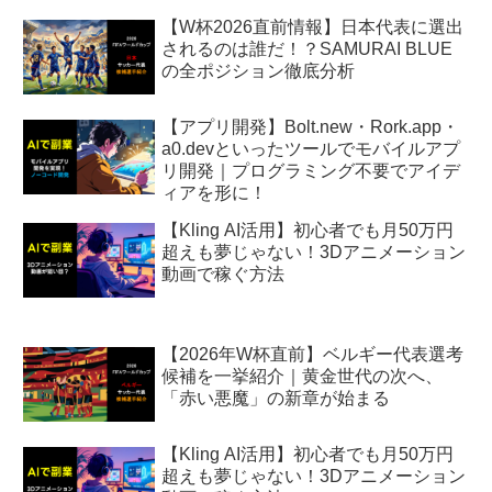
【W杯2026直前情報】日本代表に選出
されるのは誰だ！？SAMURAI BLUE
の全ポジション徹底分析
【アプリ開発】Bolt.new・Rork.app・
a0.devといったツールでモバイルアプ
リ開発｜プログラミング不要でアイデ
ィアを形に！
【Kling AI活用】初心者でも月50万円
超えも夢じゃない！3Dアニメーション
動画で稼ぐ方法
【2026年W杯直前】ベルギー代表選考
候補を一挙紹介｜黄金世代の次へ、
「赤い悪魔」の新章が始まる
【Kling AI活用】初心者でも月50万円
超えも夢じゃない！3Dアニメーション