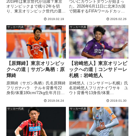
2019年は東京世代が活躍？東京
ついにカウントダウンが始まっ
オリンピックまで残り2年を切
た。2026年6月11日に北米3カ国
り、東京オリンピック世代の選手
で開幕するFIFAワールドカップ
が目立つようになってきました。
26。SAMURAI BLUE（日本代
2019.02.19
2026.02.26
海外リーグに挑戦する選手も増
表）はグループFに入り、オラン
え、次第に実力をつけてきている
ダ、チュニジア、UEFA欧州プレ
サッカー代表
サッカー代表
選手が大勢います。そこで、今回
ーオフB勝者との3試合が確定し
は期待の選手を独自にランキン
た。これまで「...
グ！...
【原輝綺】東京オリンピッ
【岩崎悠人】東京オリンピ
クへの道｜サガン鳥栖：原
ックへの道｜コンサドーレ
輝綺
札幌：岩崎悠人
原輝綺（サガン鳥栖）氏名原輝綺
岩崎悠人（コンサドーレ札幌）氏
フリガナハラ テルキ背番号22
名岩崎悠人フリガナイワサキ ユ
身長/体重180cm/72kg生年月日
ウト背番号13身長/体重
1998年7月30日年齢20歳出身地埼
172cm/69kg生年月日1998年6月
2019.04.24
2019.01.30
玉市立船橋高校からアルビレック
11日年齢20歳出身地滋賀京都橘
ス新潟に2017年に加入した原輝
高校から2017年に京都サンガFC
サッカー代表
サッカー代表
綺選手。ルーキーイヤーからリー
へ加入した「岩崎悠人」選手。
グでコンスタ...
2018年シーズンは...