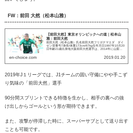
FW：前田 大然（松本山雅）
【前田大然】東京オリンピックへの道｜松本山
雅：前田大然
前田大然（松本山雅）氏名前田大然フリガナマエダ ダイ
ゼン背番号7身長/体重173cm/67kg生年月日1997年10月20
日年齢21歳出身地大阪前田大然選手は、2014年に山梨学
院高校から松本山雅加入した俊足FWです。前田大然選手
は、そのス...
en-choice.com
2019.01.20
2019年J１リーグでは、J1チームの固い守備にやや手こず
り気味の「前田大然」選手
90分間スプリントできる特徴を生かし、相手の裏への抜
け出しからゴールという形が期待できます。
また、攻撃が停滞した時に、スーパーサブとして送り出す
ことも可能です。