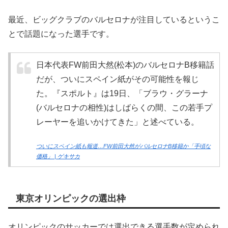
最近、ビッグクラブのバルセロナが注目しているというこ
とで話題になった選手です。
日本代表FW前田大然(松本)のバルセロナB移籍話
だが、ついにスペイン紙がその可能性を報じ
た。『スポルト』は19日、「ブラウ・グラーナ
(バルセロナの相性)はしばらくの間、この若手プ
レーヤーを追いかけてきた」と述べている。
ついにスペイン紙も報道…FW前田大然がバルセロナB移籍か「手頃な
価格」 | ゲキサカ
東京オリンピックの選出枠
オリンピックのサッカーでは選出できる選手数が定められ