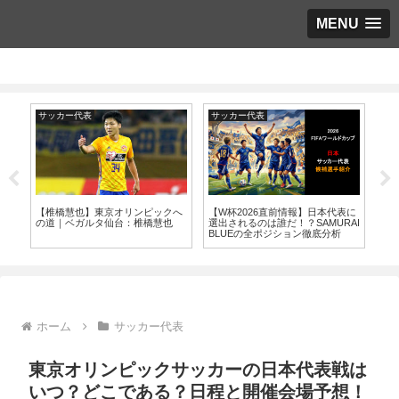
MENU
サッカー代表
サッカー代表
サ
へ
【椎橋慧也】東京オリンピックへ
【W杯2026直前情報】日本代表に
【2
悟
の道｜ベガルタ仙台：椎橋慧也
選出されるのは誰だ！？SAMURAI
選
BLUEの全ポジション徹底分析
次
る
ホーム
サッカー代表
東京オリンピックサッカーの日本代表戦は
いつ？どこである？日程と開催会場予想！