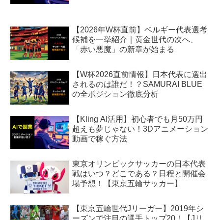
【2026年W杯直前】ベルギー代表選考
候補を一挙紹介｜黄金世代の次へ、
「赤い悪魔」の新章が始まる
【W杯2026直前情報】日本代表に選出
されるのは誰だ！？SAMURAI BLUE
の全ポジション徹底分析
【Kling AI活用】初心者でも月50万円
超えも夢じゃない！3Dアニメーション
動画で稼ぐ方法
東京オリンピックサッカーの日本代表
戦はいつ？どこである？日程と開催会
場予想！【東京五輪サッカー】
【東京五輪世代Jリーガー】2019年シ
ーズンで注目の選手トップ20！【Jリ