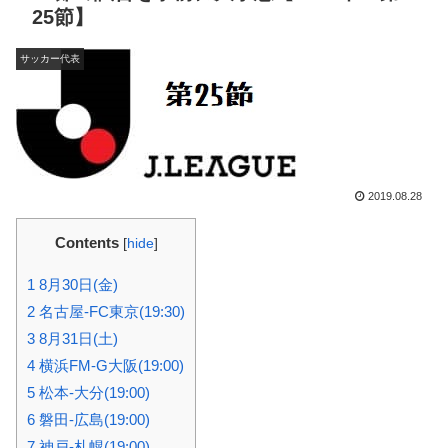
25節】
サッカー代表
2019.08.28
Contents
[
hide
]
1
8月30日(金)
2
名古屋-FC東京(19:30)
3
8月31日(土)
4
横浜FM-G大阪(19:00)
5
松本-大分(19:00)
6
磐田-広島(19:00)
7
神戸-札幌(19:00)