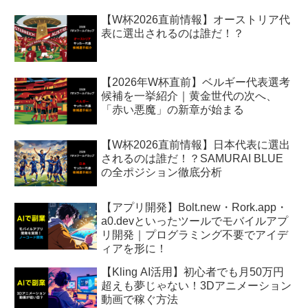
【W杯2026直前情報】オーストリア代
表に選出されるのは誰だ！？
【2026年W杯直前】ベルギー代表選考
候補を一挙紹介｜黄金世代の次へ、
「赤い悪魔」の新章が始まる
【W杯2026直前情報】日本代表に選出
されるのは誰だ！？SAMURAI BLUE
の全ポジション徹底分析
【アプリ開発】Bolt.new・Rork.app・
a0.devといったツールでモバイルアプ
リ開発｜プログラミング不要でアイデ
ィアを形に！
【Kling AI活用】初心者でも月50万円
超えも夢じゃない！3Dアニメーション
動画で稼ぐ方法