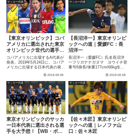
サッカー代表
サッカー代表
【東京オリンピック】コパ
【長沼洋一】東京オリンピ
アメリカに選出された東京
ックへの道｜愛媛FC：長
オリンピック世代の選手た
沼洋一
ちを紹介
コパアメリカに出場するA代表が
長沼洋一（愛媛FC）氏名長沼洋
発表。2019年5月24日に、コパア
一フリガナナガヌマ ヨウイチ背
メリカに出場する日本代表の発表
番号8身長/体重177cm/66kg生年
が行われました。▽GK 小島亨介
月日1997年4月14日年齢21出身地
2019.06.06
2019.06.08
（大分トリニータ） 大迫敬介
山梨サンフレッチェ広島から
（サンフレッチェ広島） 川島永
2016年にサンフレッチェ広島へ
サッカー代表
サッカー代表
嗣（ストラスブール／フランス）
入団した長沼洋一選手。ドリブル
▽DF 植田直通（セル...
突破が得意なサ...
東京オリンピックのサッカ
【佐々木匠】東京オリンピ
ー日本代表に選出される選
ックへの道｜レノファ山
手を大予想！【WB・ボラ
口：佐々木匠