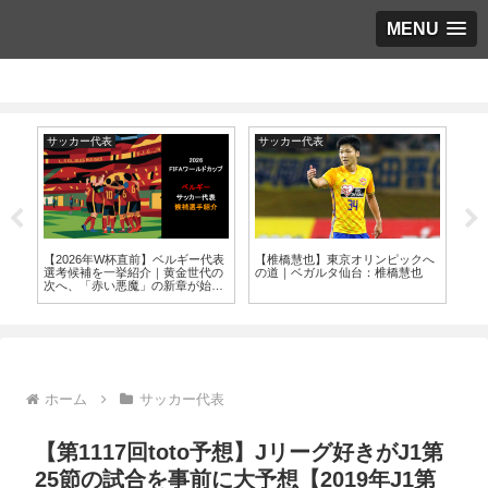
MENU
サッカー代表
サッカー代表
サ
本
【2026年W杯直前】ベルギー代表
【椎橋慧也】東京オリンピックへ
【東
程
選考候補を一挙紹介｜黄金世代の
の道｜ベガルタ仙台：椎橋慧也
年
ッ
次へ、「赤い悪魔」の新章が始ま
20
る
ホーム
サッカー代表
【第1117回toto予想】Jリーグ好きがJ1第
25節の試合を事前に大予想【2019年J1第