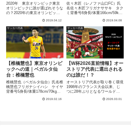
ンチ編】
2020年 東京オリンピック東京
佐々木匠（レノファ山口FC）氏
オリンピックに誰が選ばれそうな
名佐々木匠フリガナササキ タク
の？2020年の東京オリンピック
ミ背番号8身長/体重166cm/59kg
のサッカー日本代表を目指す若武
生年月日1998年3月30日年齢21出
2019.04.12
2019.04.08
者たちは、出場を目指してJリー
身地宮城佐々木匠選手は、ベガル
グや海外リーグでしのぎを削って
タ仙台ユースからベガルタ仙台へ
サッカー代表
サッカー代表
います。2018年シーズンは、”東
入団した、ベガルタ仙台サポータ
京世代”の活躍が目覚ま...
から大きな期...
【椎橋慧也】東京オリンピ
【W杯2026直前情報】オー
ックへの道｜ベガルタ仙
ストリア代表に選出される
台：椎橋慧也
のは誰だ！？
椎橋慧也（ベガルタ仙台）氏名椎
オーストリア代表が取り巻く環境
橋慧也フリガナシイハシ ケイヤ
1998年のフランス大会以来、じ
背番号5身長/体重178cm/70kg生
つに28年ぶりとなるワールドカ
年月日1997年6月20日年齢21歳出
ップ出場権を獲得したオーストリ
2019.02.16
2026.03.01
身地千葉高校サッカーの名門市立
ア代表（通称：Das Team）。こ
船橋高校から2016年にベガルタ
の快挙を成し遂げたのは、2022
仙台へ入団した「椎橋慧也」選
年に就任したラルフ・ラングニッ
手。ルーキー...
ク監督の存在なしには...