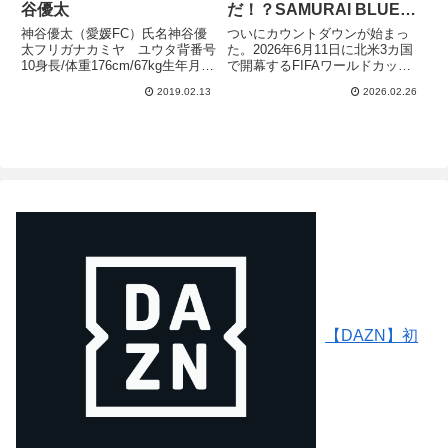
谷優太
だ！？SAMURAI BLUEの
全ポジション徹底分析
神谷優太（愛媛FC）氏名神谷優
ついにカウントダウンが始まっ
太フリガナカミヤ ユウタ背番号
た。2026年6月11日に北米3カ国
10身長/体重176cm/67kg生年月日
で開幕するFIFAワールドカップ
1997年4月24日年齢21歳出身地山
26。SAMURAI BLUE（日本代
2019.02.13
2026.02.26
形高校サッカーの名門、青森山田
表）はグループFに入り、オラン
高校から湘南ベルマーレへ2016
ダ、チュニジア、UEFA欧州プレ
年に入団した神谷優太選手。湘南
ーオフB勝者との3試合が確定し
ベルマー...
た。これまで「...
【DAZN】初