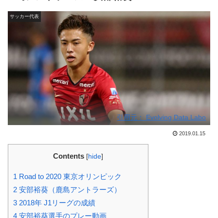
サッカー代表
引用元： Evolving Data Labo
2019.01.15
Contents
[
hide
]
1
Road to 2020 東京オリンピック
2
安部裕葵（鹿島アントラーズ）
3
2018年 J1リーグの成績
4
安部裕葵選手のプレー動画