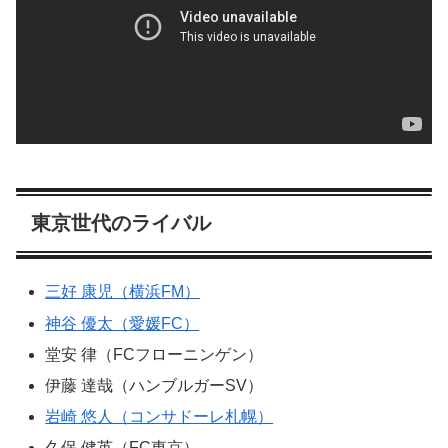
東京世代のライバル
三好 康児（横浜FM）
神谷 優太（愛媛FC）
堂安 律（FCフローニンゲン）
伊藤 達哉（ハンブルガーSV）
岩崎 悠人（コンサドーレ札幌）
久保 健英（FC東京）