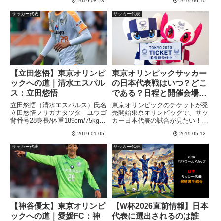
2019.08.28
2019.06.10
点を積み上げておきたい。また、
数多く登場しました。その中でも
名古屋の攻撃陣に陰りが見えてき
特に注目されているのがバルセロ
サッカー代表
サッカー代表
ており、守備...
ナのカンテラ出身「久保建英」選
手です。久保建英...
【立田悠悟】東京オリンピ
東京オリンピックサッカー
ックへの道｜清水エスパル
の日本代表戦はいつ？どこ
ス：立田悠悟
である？日程と開催会場予
想！【東京五輪サッカー】
立田悠悟（清水エスパルス）氏名
東京オリンピックのチケットが発
立田悠悟フリガナタツタ ユウゴ
売開始東京オリンピックで、サッ
背番号28身長/体重189cm/75kg生
カー日本代表の試合が見たい！！
年月日1998年6月21日年齢20歳出
チケットってどうやって買うの？
2019.01.05
2019.05.12
身地静岡立田悠悟選手は、センタ
2019年5月9日に東京オリンピッ
ーバックとサイドバックをこなせ
クの観戦チケットが発売開始され
サッカー代表
サッカー代表
る長身ディフェンダーです。最大
ました。初日には60万人もの人
の武器は、...
がサイト上で購入を待ってお...
【神谷優太】東京オリンピ
【W杯2026直前情報】日本
ックへの道｜愛媛FC：神
代表に選出されるのは誰