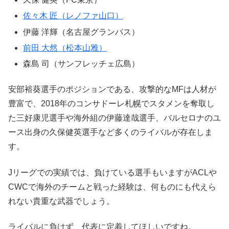
佐々木 匠（レノファ山口）
伊藤 洋輝（名古屋グランパス）
前田 大然（松本山雅）
森島 司（サンフレッチェ広島）
安部裕葵選手のポジションである、攻撃的なMFは人材が
豊富で、2018年のコンサドーレ札幌でスタメンを奪取し
た三好康児選手や海外組の伊藤達哉選手、バルセロナのユ
ース出身の久保健英選手など多くのライバルが存在しま
す。
Jリーグでの実績では、負けている選手もいますがACLや
CWCで海外のチームと戦った経験は、何ものにも代えら
れない貴重な武器でしょう。
ライバルに負けず、代表に定着してほしいですね。