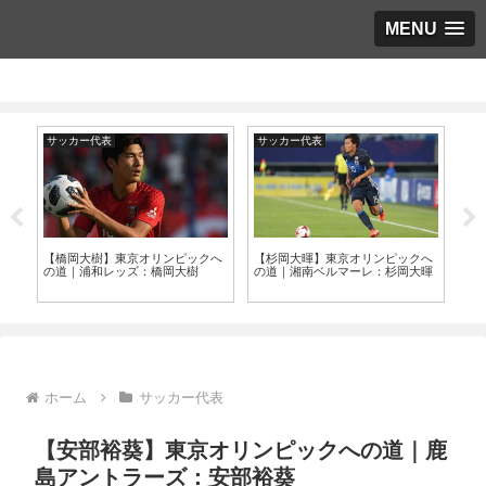
MENU
サッカー代表
サッカー代表
サ
本
【橋岡大樹】東京オリンピックへ
【杉岡大暉】東京オリンピックへ
【J
程
の道｜浦和レッズ：橋岡大樹
の道｜湘南ベルマーレ：杉岡大暉
件
ッ
ホーム
サッカー代表
【安部裕葵】東京オリンピックへの道｜鹿
島アントラーズ：安部裕葵