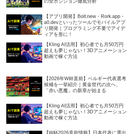
の全ポジション徹底分析
【アプリ開発】Bolt.new・Rork.app・
a0.devといったツールでモバイルアプ
リ開発｜プログラミング不要でアイデ
ィアを形に！
【Kling AI活用】初心者でも月50万円
超えも夢じゃない！3Dアニメーション
動画で稼ぐ方法
【2026年W杯直前】ベルギー代表選考
候補を一挙紹介｜黄金世代の次へ、
「赤い悪魔」の新章が始まる
【Kling AI活用】初心者でも月50万円
超えも夢じゃない！3Dアニメーション
動画で稼ぐ方法
【W杯2026直前情報】日本代表に選出