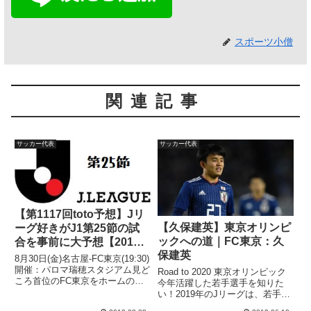
スポーツ小僧
関連記事
サッカー代表
サッカー代表
【第1117回toto予想】Jリ
【久保建英】東京オリンピ
ーグ好きがJ1第25節の試
ックへの道｜FC東京：久
合を事前に大予想【2019
保建英
年J1第25節】
8月30日(金)名古屋-FC東京(19:30)
開催：パロマ瑞穂スタジアム見ど
Road to 2020 東京オリンピック
ころ首位のFC東京をホームの名
今年活躍した若手選手を知りた
古屋が迎え撃つ一戦。FC東京は
い！2019年のJリーグは、若手の
アウェイ８連戦の2戦目で、勝ち
活躍が目立ち、主役となる選手が