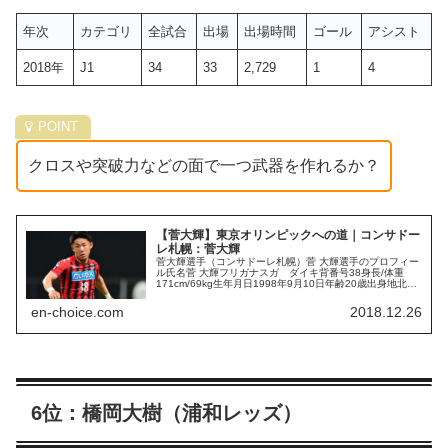
年次
カテゴリ
全試合
出場
出場時間
ゴール
アシスト
2018年
J1
34
33
2,729
1
4
クロスや突破力などの面で一つ武器を作れるか？
【菅大輝】東京オリンピックへの道｜コンサドー
レ札幌：菅大輝
菅大輝選手（コンサドーレ札幌）菅 大輝選手のプロフィー
ル氏名菅 大輝フリガナスガ ダイキ背番号38身長/体重
171cm/69kg生年月日1998年9月10日年齢20歳出身地北海
道2年目の菅大輝選手は新監督のペトロビッチ監督が推し
進める3-6...
en-choice.com
2018.12.26
6位：橋岡大樹（浦和レッズ）