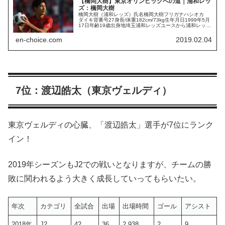
【橋岡大樹】東京オリンピックへの道｜浦和レッ
ズ：橋岡大樹
橋岡大樹（浦和レッズ）氏名橋岡大樹フリガナハシオカ
ダイキ背番号27身長/体重182cm/73kg生年月日1999年5月
17日年齢19歳出身地埼玉浦和レッズユースから浦和レッズ
へ加入したルーキーの橋岡大樹選手。橋岡大樹選手は突出
した身体能力...
en-choice.com
2019.02.04
7位：渡辺皓太（東京ヴェルディ）
東京ヴェルディの心臓、「渡辺皓太」選手が7位にランク
イン！
2019年シーズンもJ2での戦いとなりますが、チームの勝
敗に関われるよう大きく成長していってもらいたい。
年次
カテゴリ
全試合
出場
出場時間
ゴール
アシスト
2018年
J2
42
36
2,938
2
9