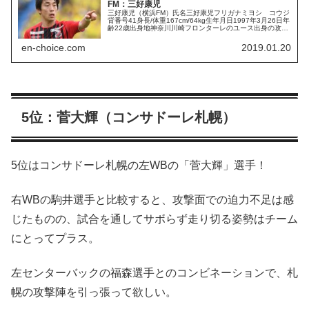
FM：三好康児
三好康児（横浜FM）氏名三好康児フリガナミヨシ コウジ
背番号41身長/体重167cm/64kg生年月日1997年3月26日年
齢22歳出身地神奈川川崎フロンターレのユース出身の攻撃
的MF「三好康児」選手。川崎フロンターレの厚い選手層に
阻まれ、...
en-choice.com
2019.01.20
5位：菅大輝（コンサドーレ札幌）
5位はコンサドーレ札幌の左WBの「菅大輝」選手！
右WBの駒井選手と比較すると、攻撃面での迫力不足は感
じたものの、試合を通してサボらず走り切る姿勢はチーム
にとってプラス。
左センターバックの福森選手とのコンビネーションで、札
幌の攻撃陣を引っ張って欲しい。