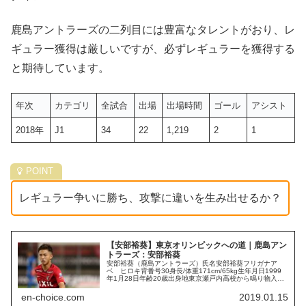
鹿島アントラーズの二列目には豊富なタレントがおり、レ
ギュラー獲得は厳しいですが、必ずレギュラーを獲得する
と期待しています。
年次
カテゴリ
全試合
出場
出場時間
ゴール
アシスト
2018年
J1
34
22
1,219
2
1
レギュラー争いに勝ち、攻撃に違いを生み出せるか？
【安部裕葵】東京オリンピックへの道｜鹿島アン
トラーズ：安部裕葵
安部裕葵（鹿島アントラーズ）氏名安部裕葵フリガナア
ベ ヒロキ背番号30身長/体重171cm/65kg生年月日1999
年1月28日年齢20歳出身地東京瀬戸内高校から鳴り物入り
で鹿島アントラーズへ入団した「安部裕葵」選手。足元の
技術に優れ、キレ...
en-choice.com
2019.01.15