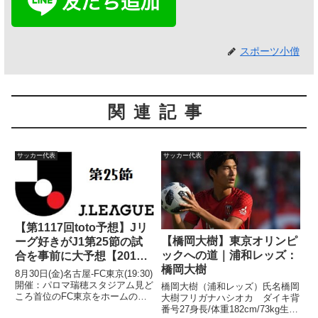
スポーツ小僧
関連記事
サッカー代表
サッカー代表
【第1117回toto予想】Jリ
【橋岡大樹】東京オリンピ
ーグ好きがJ1第25節の試
ックへの道｜浦和レッズ：
合を事前に大予想【2019
橋岡大樹
年J1第25節】
8月30日(金)名古屋-FC東京(19:30)
開催：パロマ瑞穂スタジアム見ど
橋岡大樹（浦和レッズ）氏名橋岡
ころ首位のFC東京をホームの名
大樹フリガナハシオカ ダイキ背
古屋が迎え撃つ一戦。FC東京は
番号27身長/体重182cm/73kg生年