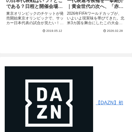
の日本代表戦はいつ？どこ
ー代表選考候補を一挙紹介
である？日程と開催会場予
｜黄金世代の次へ、「赤い
想！【東京五輪サッカー】
悪魔」の新章が始まる
東京オリンピックのチケットが発
2026年FIFAワールドカップが、
売開始東京オリンピックで、サッ
いよいよ現実味を帯びてきた。北
カー日本代表の試合が見たい！！
米3カ国を舞台にしたこの大会に
チケットってどうやって買うの？
向けて、ベルギー代表はいま大き
2019.05.12
2026.02.28
2019年5月9日に東京オリンピッ
な転換期を迎えている。かつて
クの観戦チケットが発売開始され
FIFAランキング1位に君臨した
ました。初日には60万人もの人
「黄金世代」の面々がフィナーレ
がサイト上で購入を待ってお...
に向かう一方で、若い世代...
【DAZN】初