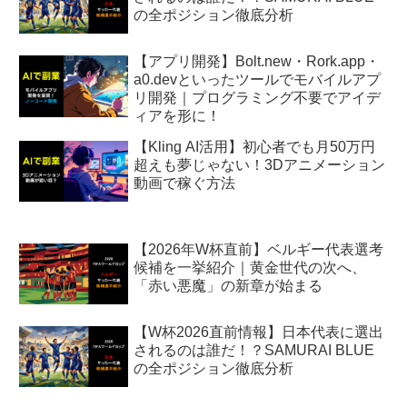
の全ポジション徹底分析
【アプリ開発】Bolt.new・Rork.app・
a0.devといったツールでモバイルアプ
リ開発｜プログラミング不要でアイデ
ィアを形に！
【Kling AI活用】初心者でも月50万円
超えも夢じゃない！3Dアニメーション
動画で稼ぐ方法
【2026年W杯直前】ベルギー代表選考
候補を一挙紹介｜黄金世代の次へ、
「赤い悪魔」の新章が始まる
【W杯2026直前情報】日本代表に選出
されるのは誰だ！？SAMURAI BLUE
の全ポジション徹底分析