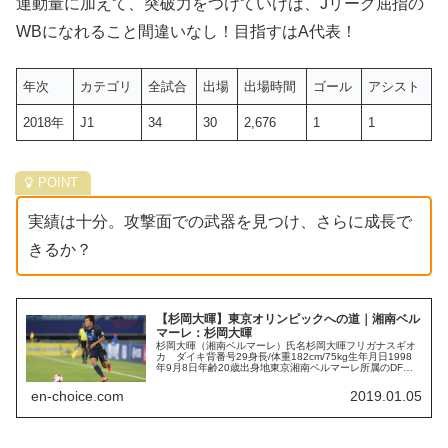
運動量に加えて、突破力をつけていけば、Jリーグ屈指の
WBになれること間違いなし！目指すはA代表！
年次
カテゴリ
全試合
出場
出場時間
ゴール
アシスト
2018年
J1
34
30
2,676
1
1
実績は十分。攻撃面での武器を見つけ、さらに成長で
きるか？
【杉岡大暉】東京オリンピックへの道｜湘南ベル
マーレ：杉岡大暉
杉岡大暉（湘南ベルマーレ）氏名杉岡大暉フリガナスギオ
カ ダイキ背番号29身長/体重182cm/75kg生年月日1998
年9月8日年齢20歳出身地東京湘南ベルマーレ所属のDF「
杉岡大暉 」選手。名門の市立船橋高校出身で、高校の同期
にはアルビ...
en-choice.com
2019.01.05