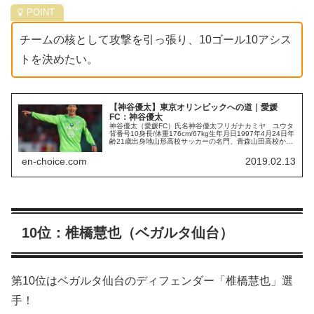
チームの核として攻撃を引っ張り、10ゴール10アシス
トを決めたい。
【神谷優太】東京オリンピックへの道｜愛媛
FC：神谷優太
神谷優太（愛媛FC）氏名神谷優太フリガナカミヤ ユウタ
背番号10身長/体重176cm/67kg生年月日1997年4月24日年
齢21歳出身地山形高校サッカーの名門、青森山田高校から
湘南ベルマーレへ2016年に入団した神谷優太選手。湘南ベ
ルマー...
en-choice.com
2019.02.13
10位：椎橋慧也（ベガルタ仙台）
第10位はベガルタ仙台のディフェンダー「椎橋慧也」選
手！