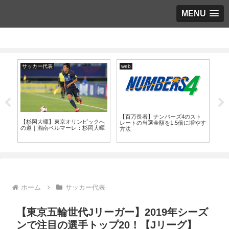
MENU
サッカー代表
web
サ
【百万長者】ナンバーズ4のスト
へ
【杉岡大暉】東京オリンピックへ
【
レートの当選金額を1.5倍に増やす
の道｜湘南ベルマーレ：杉岡大暉
の
方法
ホーム
サッカー代表
【東京五輪世代Jリーガー】2019年シーズ
ンで注目の選手トップ20！【Jリーグ】