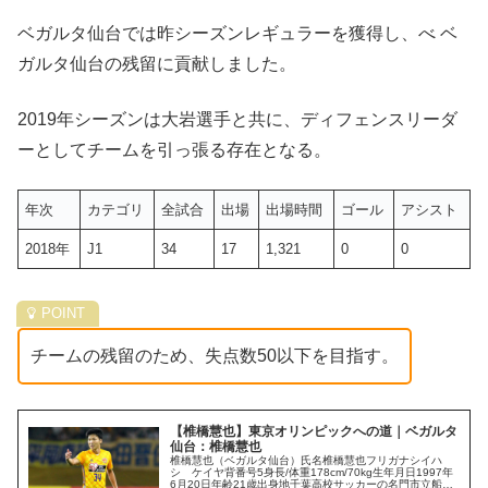
ベガルタ仙台では昨シーズンレギュラーを獲得し、べ ベ
ガルタ仙台の残留に貢献しました。
2019年シーズンは大岩選手と共に、ディフェンスリーダ
ーとしてチームを引っ張る存在となる。
年次
カテゴリ
全試合
出場
出場時間
ゴール
アシスト
2018年
J1
34
17
1,321
0
0
チームの残留のため、失点数50以下を目指す。
【椎橋慧也】東京オリンピックへの道｜ベガルタ
仙台：椎橋慧也
椎橋慧也（ベガルタ仙台）氏名椎橋慧也フリガナシイハ
シ ケイヤ背番号5身長/体重178cm/70kg生年月日1997年
6月20日年齢21歳出身地千葉高校サッカーの名門市立船橋