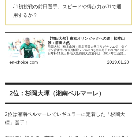
J1初挑戦の前田選手。スピードや得点力がJ1で通
用するか？
【前田大然】東京オリンピックへの道｜松本山
雅：前田大然
前田大然（松本山雅）氏名前田大然フリガナマエダ ダイ
ゼン背番号7身長/体重173cm/67kg生年月日1997年10月20
日年齢21歳出身地大阪前田大然選手は、2014年に山梨学
院高校から松本山雅加入した俊足FWです。前田大然選手
は、そのス...
en-choice.com
2019.01.20
2位：杉岡大暉（湘南ベルマーレ）
2位は湘南ベルマーレでレギュラーに定着した「杉岡大
暉」選手！