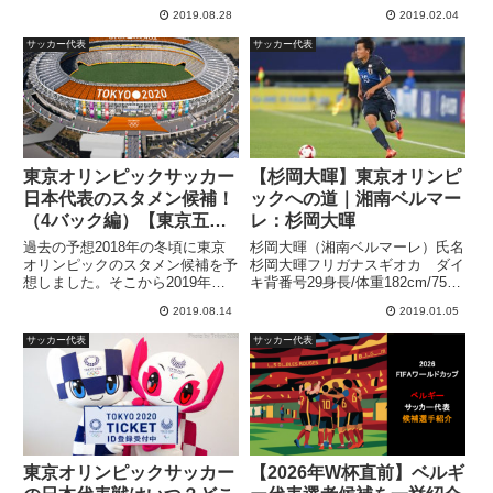
アウェイ８連戦の2戦目で、勝ち
月日1999年5月17日年齢19歳出身
2019.08.28
2019.02.04
点を積み上げておきたい。また、
地埼玉浦和レッズユースから浦和
名古屋の攻撃陣に陰りが見えてき
レッズへ加入したルーキーの橋岡
サッカー代表
サッカー代表
ており、守備...
大樹選手。橋岡大樹選手は突出し
た身体能力...
東京オリンピックサッカー
【杉岡大暉】東京オリンピ
日本代表のスタメン候補！
ックへの道｜湘南ベルマー
（4バック編）【東京五
レ：杉岡大暉
輪】
過去の予想2018年の冬頃に東京
杉岡大暉（湘南ベルマーレ）氏名
オリンピックのスタメン候補を予
杉岡大暉フリガナスギオカ ダイ
想しました。そこから2019年のJ
キ背番号29身長/体重182cm/75kg
リーグも開幕し、「コパアメリ
生年月日1998年9月8日年齢20歳
2019.08.14
2019.01.05
カ」などの活動を通し、スタメン
出身地東京湘南ベルマーレ所属の
候補が変わってきていますので、
DF「 杉岡大暉 」選手。名門の市
サッカー代表
サッカー代表
最新版のスタメン候補をご紹介し
立船橋高校出身で、高校の同期に
ます。過去の予想記事はこち...
はアルビ...
東京オリンピックサッカー
【2026年W杯直前】ベルギ