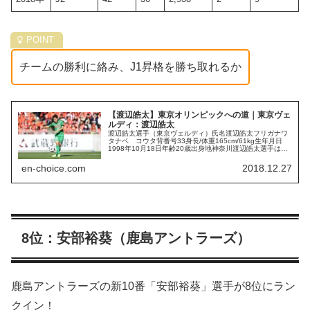
チームの勝利に絡み、J1昇格を勝ち取れるか
【渡辺皓太】東京オリンピックへの道｜東京ヴェ
ルディ：渡辺皓太
渡辺皓太選手（東京ヴェルディ）氏名渡辺皓太フリガナワ
タナベ コウタ背番号33身長/体重165cm/61kg生年月日
1998年10月18日年齢20歳出身地神奈川渡辺皓太選手は、
豊富な運動量と卓越したテクニックでピッチを所狭しと走
り回ります。本...
en-choice.com
2018.12.27
8位：安部裕葵（鹿島アントラーズ）
鹿島アントラーズの新10番「安部裕葵」選手が8位にラン
クイン！