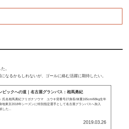
した。
場になるかもしれないが、ゴールに絡む活躍に期待したい。
ンピックへの道｜名古屋グランパス：相馬勇紀
名相馬勇紀フリガナソウマ ユウキ背番号27身長/体重165cm/68kg生年
2出身地東京2018年シーズンに特別指定選手として名古屋グランパスへ加入
た...
2019.03.26