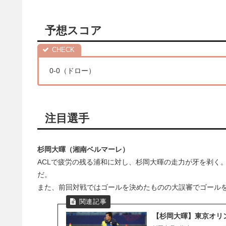
予想スコア
0-0（ドロー）
注目選手
杉岡大暉（湘南ベルマーレ）
ACLで疲労の残る浦和に対し、杉岡大暉の走力が牙を剥く
だ。
また、前回対戦ではゴールを決めたものの大誤審でゴール
【杉岡大暉】東京オリ