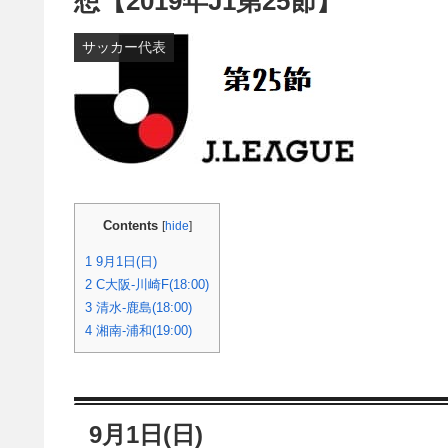
想【2019年J1第25節】
サッカー代表
Contents
[
hide
]
1
9月1日(日)
2
C大阪-川崎F(18:00)
3
清水-鹿島(18:00)
4
湘南-浦和(19:00)
9月1日(日)