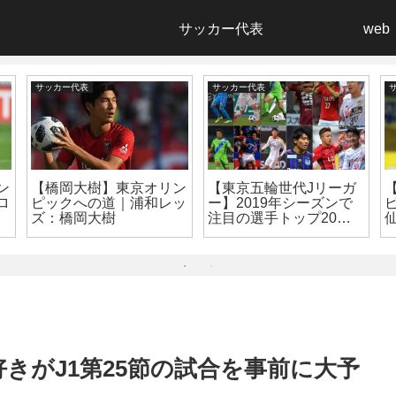
サッカー代表
web
サッカー代表
サッカー代表
ン
【橋岡大樹】東京オリン
【東京五輪世代Jリーガ
ロ
ピックへの道｜浦和レッ
ー】2019年シーズンで
ズ：橋岡大樹
注目の選手トップ20！
【Jリーグ】
グ好きがJ1第25節の試合を事前に大予