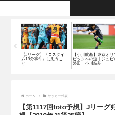
サッカー代表
サッカー代表
直前】ベ
【Jリーグ】『ロスタイ
【小川航基】東京オリ
候補を一
ム19分事件』に思うこ
ピックへの道｜ジュビ
代の次
と
磐田：小川航基
」の新章
ホーム
サッカー代表
【第1117回toto予想】Jリー