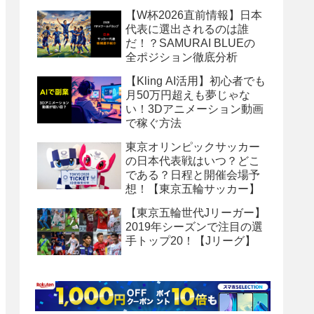
【W杯2026直前情報】日本
代表に選出されるのは誰
だ！？SAMURAI BLUEの
全ポジション徹底分析
【Kling AI活用】初心者でも
月50万円超えも夢じゃな
い！3Dアニメーション動画
で稼ぐ方法
東京オリンピックサッカー
の日本代表戦はいつ？どこ
である？日程と開催会場予
想！【東京五輪サッカー】
【東京五輪世代Jリーガー】
2019年シーズンで注目の選
手トップ20！【Jリーグ】