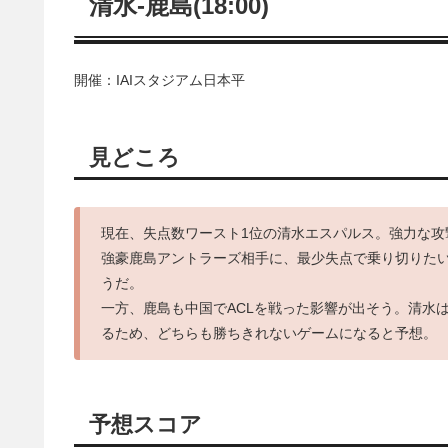
清水-鹿島(18:00)
開催：IAIスタジアム日本平
見どころ
現在、失点数ワースト1位の清水エスパルス。強力な
強豪鹿島アントラーズ相手に、最少失点で乗り切りた
うだ。
一方、鹿島も中国でACLを戦った影響が出そう。清水
るため、どちらも勝ちきれないゲームになると予想。
予想スコア