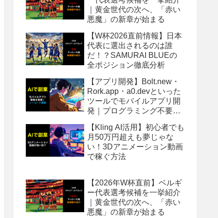
｜黄金世代の次へ、「赤い
悪魔」の新章が始まる
【W杯2026直前情報】日本
代表に選出されるのは誰
だ！？SAMURAI BLUEの
全ポジション徹底分析
【アプリ開発】Bolt.new・
Rork.app・a0.devといった
ツールでモバイルアプリ開
発｜プログラミング不要で
アイディアを形に！
【Kling AI活用】初心者でも
月50万円超えも夢じゃな
い！3Dアニメーション動画
で稼ぐ方法
【2026年W杯直前】ベルギ
ー代表選考候補を一挙紹介
｜黄金世代の次へ、「赤い
悪魔」の新章が始まる