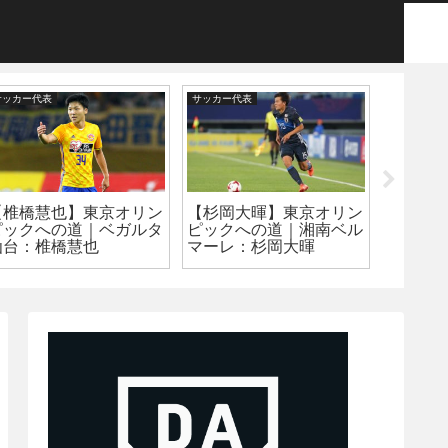
サッカー代表
サッカー代表
web
【百万
【椎橋慧也】東京オリン
【杉岡大暉】東京オリン
4のス
ピックへの道｜ベガルタ
ピックへの道｜湘南ベル
額を1.
仙台：椎橋慧也
マーレ：杉岡大暉