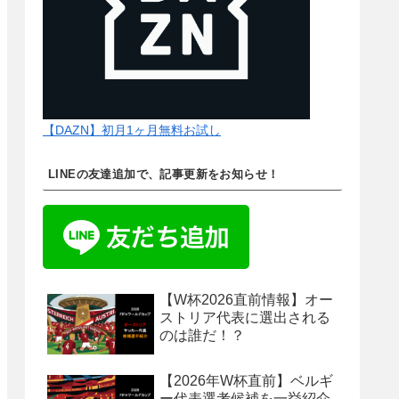
【DAZN】初月1ヶ月無料お試し
LINEの友達追加で、記事更新をお知らせ！
【W杯2026直前情報】オー
ストリア代表に選出される
のは誰だ！？
【2026年W杯直前】ベルギ
ー代表選考候補を一挙紹介