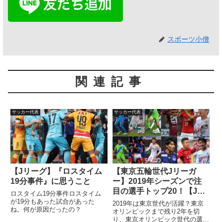
スポーツ小僧
関連記事
サッカー代表
サッカー代表
【Jリーグ】『ロスタイム
【東京五輪世代Jリーガ
19分事件』に思うこと
ー】2019年シーズンで注
目の選手トップ20！【Jリ
ロスタイム19分事件ロスタイム
ーグ】
が19分もあった試合があった
2019年は東京世代が活躍？東京
ね。何が原因だったの？
オリンピックまで残り2年を切
り、東京オリンピック世代の選手