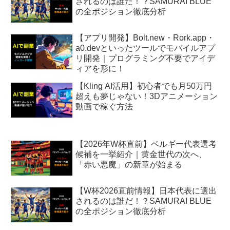
されるのは誰だ！？SAMURAI BLUE
の全ポジション徹底分析
【アプリ開発】Bolt.new・Rork.app・
a0.devといったツールでモバイルアプ
リ開発｜プログラミング不要でアイデ
ィアを形に！
【Kling AI活用】初心者でも月50万円
超えも夢じゃない！3Dアニメーション
動画で稼ぐ方法
【2026年W杯直前】ベルギー代表選考
候補を一挙紹介｜黄金世代の次へ、
「赤い悪魔」の新章が始まる
【W杯2026直前情報】日本代表に選出
されるのは誰だ！？SAMURAI BLUE
の全ポジション徹底分析