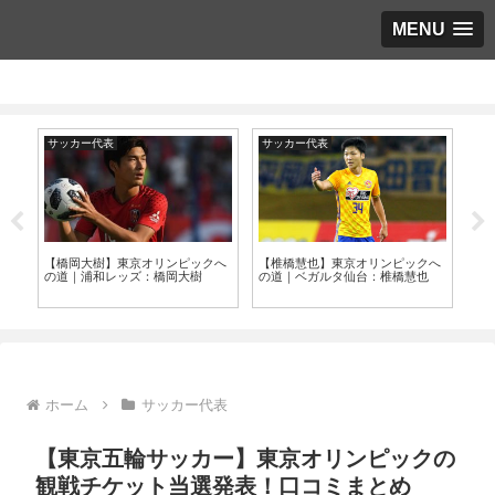
MENU
サッカー代表
サッカー代表
サ
0万
【橋岡大樹】東京オリンピックへ
【椎橋慧也】東京オリンピックへ
【W
メー
の道｜浦和レッズ：橋岡大樹
の道｜ベガルタ仙台：椎橋慧也
選出
BL
ホーム
サッカー代表
【東京五輪サッカー】東京オリンピックの
観戦チケット当選発表！口コミまとめ