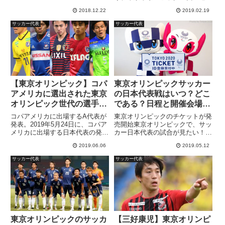
が目立つようになってきました。
2018.12.22
2019.02.19
海外リーグに挑戦する選手も増
え、次第に実力をつけてきている
サッカー代表
サッカー代表
選手が大勢います。そこで、今回
は期待の選手を独自にランキン
グ！...
【東京オリンピック】コパ
東京オリンピックサッカー
アメリカに選出された東京
の日本代表戦はいつ？どこ
オリンピック世代の選手た
である？日程と開催会場予
ちを紹介
想！【東京五輪サッカー】
コパアメリカに出場するA代表が
東京オリンピックのチケットが発
発表。2019年5月24日に、コパア
売開始東京オリンピックで、サッ
メリカに出場する日本代表の発表
カー日本代表の試合が見たい！！
が行われました。▽GK 小島亨介
チケットってどうやって買うの？
2019.06.06
2019.05.12
（大分トリニータ） 大迫敬介
2019年5月9日に東京オリンピッ
（サンフレッチェ広島） 川島永
クの観戦チケットが発売開始され
サッカー代表
サッカー代表
嗣（ストラスブール／フランス）
ました。初日には60万人もの人
▽DF 植田直通（セル...
がサイト上で購入を待ってお...
東京オリンピックのサッカ
【三好康児】東京オリンピ