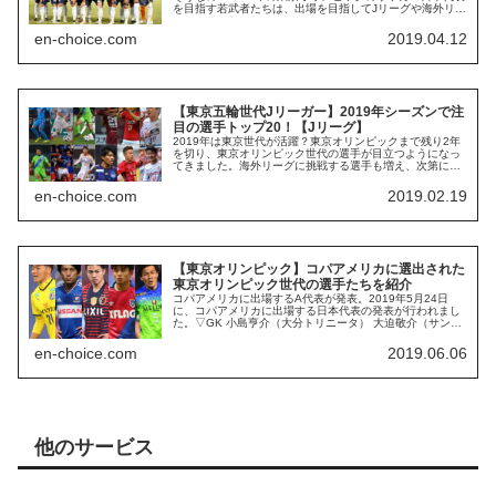
を目指す若武者たちは、出場を目指してJリーグや海外リー
グでしのぎを削っています。2018年シーズンは、”東京世
代”の活躍が目覚ま...
en-choice.com
2019.04.12
【東京五輪世代Jリーガー】2019年シーズンで注
目の選手トップ20！【Jリーグ】
2019年は東京世代が活躍？東京オリンピックまで残り2年
を切り、東京オリンピック世代の選手が目立つようになっ
てきました。海外リーグに挑戦する選手も増え、次第に実
力をつけてきている選手が大勢います。そこで、今回は期
待の選手を独自にランキング！...
en-choice.com
2019.02.19
【東京オリンピック】コパアメリカに選出された
東京オリンピック世代の選手たちを紹介
コパアメリカに出場するA代表が発表。2019年5月24日
に、コパアメリカに出場する日本代表の発表が行われまし
た。▽GK 小島亨介（大分トリニータ） 大迫敬介（サンフ
レッチェ広島） 川島永嗣（ストラスブール／フランス）
▽DF 植田直通（セル...
en-choice.com
2019.06.06
他のサービス