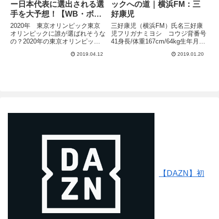
ー日本代表に選出される選
ックへの道｜横浜FM：三
手を大予想！【WB・ボラ
好康児
ンチ編】
2020年 東京オリンピック東京
三好康児（横浜FM）氏名三好康
オリンピックに誰が選ばれそうな
児フリガナミヨシ コウジ背番号
の？2020年の東京オリンピック
41身長/体重167cm/64kg生年月日
のサッカー日本代表を目指す若武
1997年3月26日年齢22歳出身地神
2019.04.12
2019.01.20
者たちは、出場を目指してJリー
奈川川崎フロンターレのユース出
グや海外リーグでしのぎを削って
身の攻撃的MF「三好康児」選
います。2018年シーズンは、”東
手。川崎フロンターレの厚い選手
京世代”の活躍が目覚ま...
層に阻まれ、...
【DAZN】初